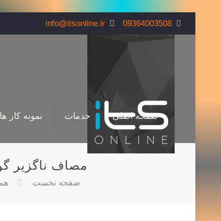
info@itsonline.ir
09364003508
صفحه اصلی
خدمات
نمونه کار ها
مصاف ناگزیر گو
صفحه نخست
همه